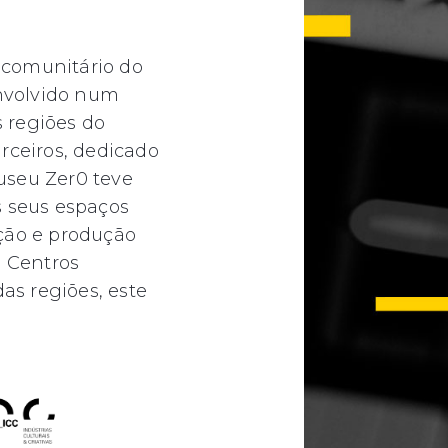
 comunitário do
nvolvido num
 regiões do
rceiros, dedicado
Museu Zer0 teve
s seus espaços
ação e produção
3 Centros
s regiões, este