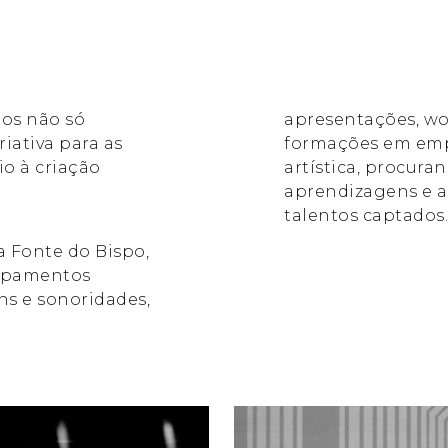
mos não só
apresentações, wo
riativa para as
formações em empr
io à criação
artística, procuran
aprendizagens e a
talentos captados.
a Fonte do Bispo,
uipamentos
s e sonoridades,