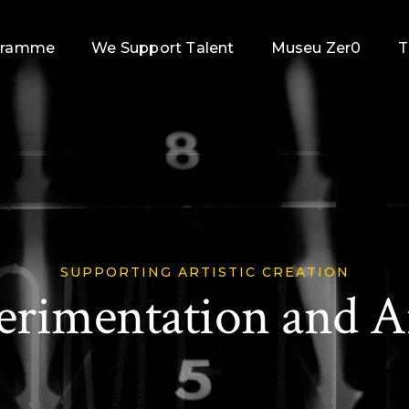
gramme
We Support Talent
Museu Zer0
T
SUPPORTING ARTISTIC CREATION
erimentation and Ar