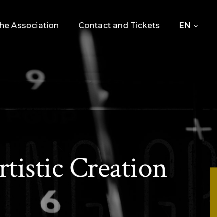
he Association
Contact and Tickets
EN
tistic Creation