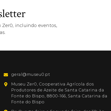
letter
 Zer0, incluindo eventos,
as.
geral@museu0.pt
Museu Zer0, Cooperativa Agrícola dos
Produtores de Azeite de Santa Catarina da
Fonte do Bispo, 8800-166, Santa Catarina da
Fonte do Bispo