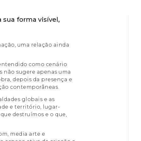
 sua forma visível,
mação, uma relação ainda
r entendido como cenário
ois não sugere apenas uma
bra, depois da presença e
dução contemporâneas.
aldades globais e as
e e território, lugar-
que destruímos e o que,
som, media arte e