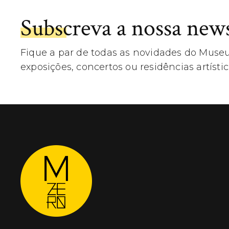
Subscreva a nossa news
Fique a par de todas as novidades do Museu
exposições, concertos ou residências artístic