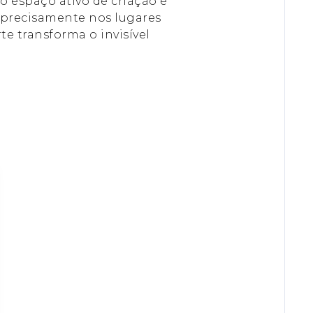
 espaço ativo de criação e
 precisamente nos lugares
e transforma o invisível