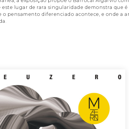
ea, a exposição propõe o Barrocal Algarvio como
este lugar de rara singularidade demonstra que é
 o pensamento diferenciado acontece, e onde a art
da.