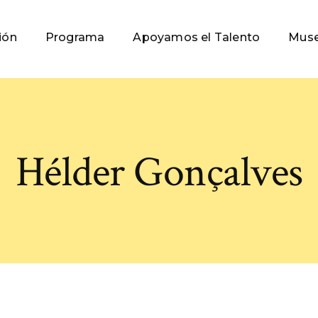
ión
Programa
Apoyamos el Talento
Muse
Hélder Gonçalves