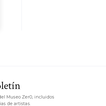
letín
el Museo Zer0, incluidos
as de artistas.