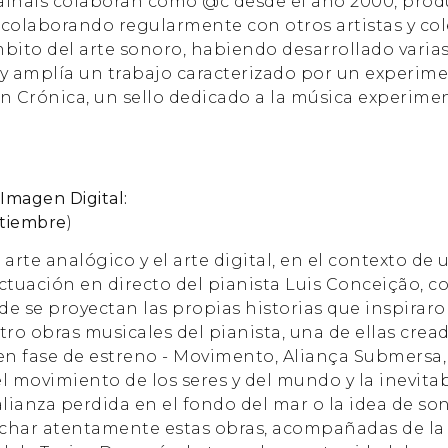
alhais colaboran como @c desde el año 2000, produ
colaborando regularmente con otros artistas y cole
bito del arte sonoro, habiendo desarrollado varia
 amplía un trabajo caracterizado por un experimen
n Crónica, un sello dedicado a la música experiment
Imagen Digital:
ptiembre
)
arte analógico y el arte digital, en el contexto de u
tuación en directo del pianista Luis Conceição, 
e se proyectan las propias historias que inspiraro
tro obras musicales del pianista, una de ellas crea
n fase de estreno - Movimento, Aliança Submersa,
l movimiento de los seres y del mundo y la inevitab
alianza perdida en el fondo del mar o la idea de so
cuchar atentamente estas obras, acompañadas de l