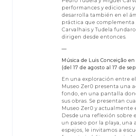
Pedro Tudela y Miguel Carv
performances y ediciones y 
desarrolla también en el ám
práctica que complementa y
Carvalhais y Tudela fundaro
dirigen desde entonces.
—
Música de Luis Conceição en 
(del 17 de agosto al 17 de se
En una exploración entre el 
Museo Zer0 presenta una ac
fondo, en una pantalla dond
sus obras. Se presentan cua
Museo Zer0 y actualmente e
Desde una reflexión sobre e
un paseo por la playa, una 
espejos, le invitamos a es