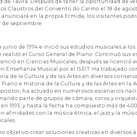
d de Tavira. Después de tener la oportunidad de ve
 los Claustros del Convento do Carmo el 18 de agost
 anunciará en la propia Ermida, los visitantes podr
7 de septiembre.
 junio de 1974 e inició sus estudios musicales a los
 realizó el Curso General de Piano. Continuó sus e
cenció en Ciencias Musicales, después se licenció 
 en Enseñanza Musical por el ISEIT. Ha trabajado 
ria de la Cultura y de las Artes en diversos conserv
Piano e Historia de la Cultura y de las Artes en la
mpositor, ha actuado en numerosos escenarios naci
mando parte de grupos de cámara, coros y orquesta
 1993, y hasta la fecha ha compuesto más de 400 o
n afinidades con la música étnica, el jazz y la músi
cales.
 objetivo crear soluciones creativas en diversos á