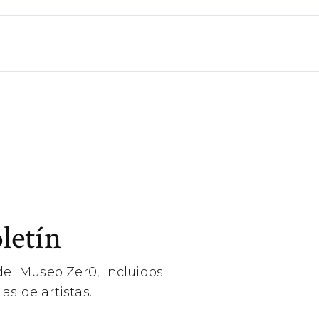
letín
el Museo Zer0, incluidos
as de artistas.