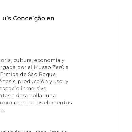
 Luis Conceição en
oria, cultura, economía y
cargada por el Museo Zer0 a
a Ermida de São Roque,
énesis, producción y uso- y
 espacio inmersivo.
ntes a desarrollar una
sonoras entre los elementos
es.