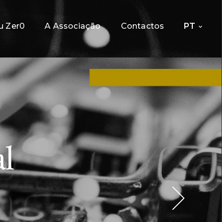
u Zer0
A Associação
Contactos
PT
l