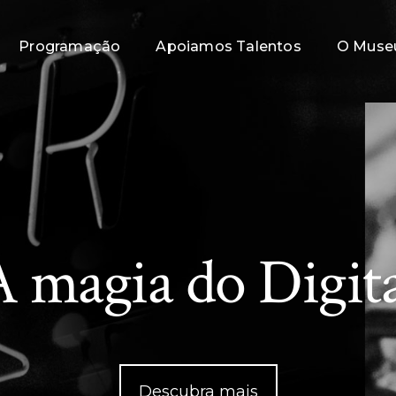
Programação
Apoiamos Talentos
O Muse
A magia do Digita
Descubra mais